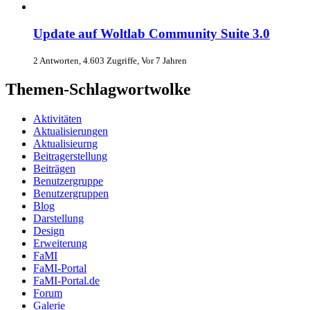
Update auf Woltlab Community Suite 3.0
2 Antworten, 4.603 Zugriffe, Vor 7 Jahren
Themen-Schlagwortwolke
Aktivitäten
Aktualisierungen
Aktualisieurng
Beitragerstellung
Beiträgen
Benutzergruppe
Benutzergruppen
Blog
Darstellung
Design
Erweiterung
FaMI
FaMI-Portal
FaMI-Portal.de
Forum
Galerie