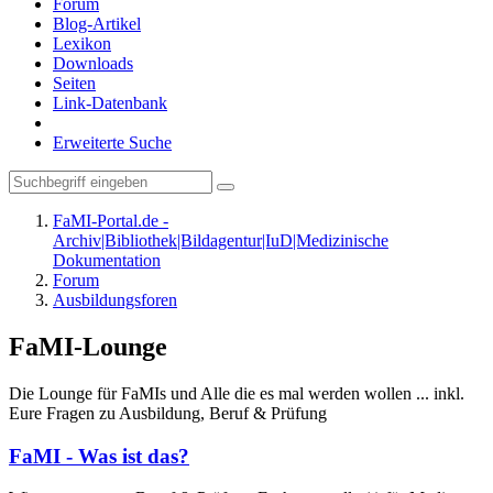
Forum
Blog-Artikel
Lexikon
Downloads
Seiten
Link-Datenbank
Erweiterte Suche
FaMI-Portal.de -
Archiv|Bibliothek|Bildagentur|IuD|Medizinische
Dokumentation
Forum
Ausbildungsforen
FaMI-Lounge
Die Lounge für FaMIs und Alle die es mal werden wollen ... inkl.
Eure Fragen zu Ausbildung, Beruf & Prüfung
FaMI - Was ist das?