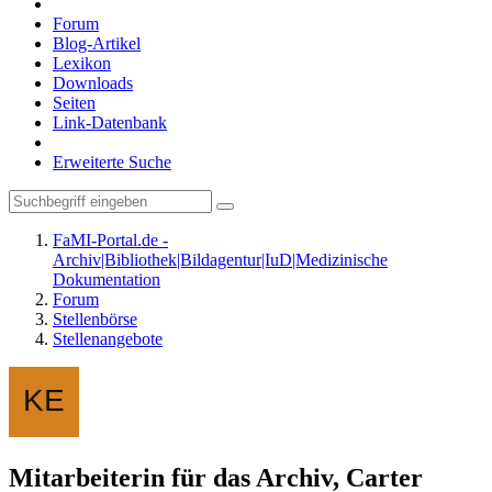
Forum
Blog-Artikel
Lexikon
Downloads
Seiten
Link-Datenbank
Erweiterte Suche
FaMI-Portal.de -
Archiv|Bibliothek|Bildagentur|IuD|Medizinische
Dokumentation
Forum
Stellenbörse
Stellenangebote
Mitarbeiterin für das Archiv, Carter