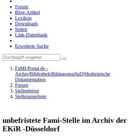
Forum
Blog-Artikel
Lexikon
Downloads
Seiten
Link-Datenbank
Erweiterte Suche
FaMI-Portal.de -
Archiv|Bibliothek|Bildagentur|IuD|Medizinische
Dokumentation
Forum
Stellenbörse
Stellenangebote
unbefristete Fami-Stelle im Archiv der
EKiR -Düsseldorf