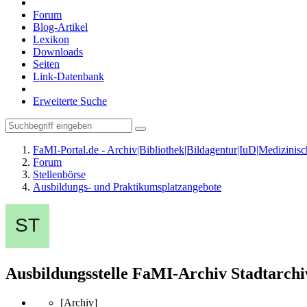
Forum
Blog-Artikel
Lexikon
Downloads
Seiten
Link-Datenbank
Erweiterte Suche
FaMI-Portal.de - Archiv|Bibliothek|Bildagentur|IuD|Medizini
Forum
Stellenbörse
Ausbildungs- und Praktikumsplatzangebote
Ausbildungsstelle FaMI-Archiv Stadtarch
[Archiv]