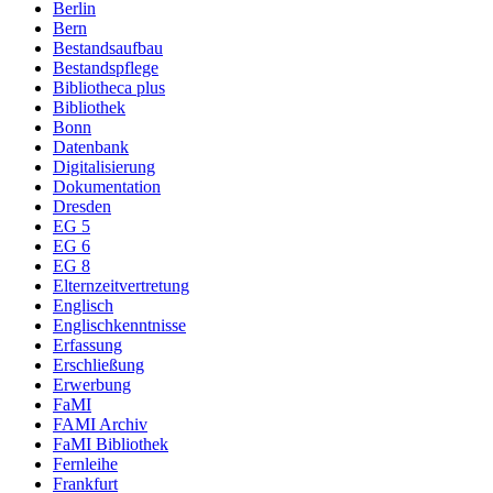
Berlin
Bern
Bestandsaufbau
Bestandspflege
Bibliotheca plus
Bibliothek
Bonn
Datenbank
Digitalisierung
Dokumentation
Dresden
EG 5
EG 6
EG 8
Elternzeitvertretung
Englisch
Englischkenntnisse
Erfassung
Erschließung
Erwerbung
FaMI
FAMI Archiv
FaMI Bibliothek
Fernleihe
Frankfurt