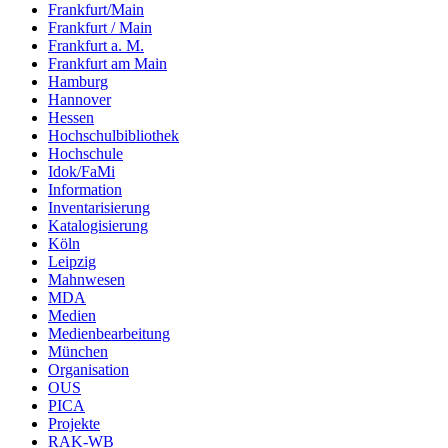
Frankfurt/Main
Frankfurt / Main
Frankfurt a. M.
Frankfurt am Main
Hamburg
Hannover
Hessen
Hochschulbibliothek
Hochschule
Idok/FaMi
Information
Inventarisierung
Katalogisierung
Köln
Leipzig
Mahnwesen
MDA
Medien
Medienbearbeitung
München
Organisation
OUS
PICA
Projekte
RAK-WB