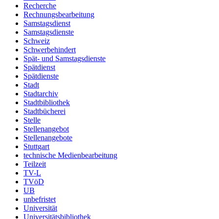
Recherche
Rechnungsbearbeitung
Samstagsdienst
Samstagsdienste
Schweiz
Schwerbehindert
Spät- und Samstagsdienste
Spätdienst
Spätdienste
Stadt
Stadtarchiv
Stadtbibliothek
Stadtbücherei
Stelle
Stellenangebot
Stellenangebote
Stuttgart
technische Medienbearbeitung
Teilzeit
TV-L
TVöD
UB
unbefristet
Universität
Universitätsbibliothek