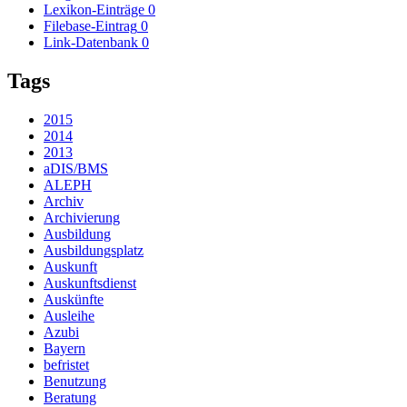
Lexikon-Einträge
0
Filebase-Eintrag
0
Link-Datenbank
0
Tags
2015
2014
2013
aDIS/BMS
ALEPH
Archiv
Archivierung
Ausbildung
Ausbildungsplatz
Auskunft
Auskunftsdienst
Auskünfte
Ausleihe
Azubi
Bayern
befristet
Benutzung
Beratung