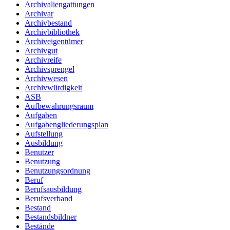
Archivaliengattungen
Archivar
Archivbestand
Archivbibliothek
Archiveigentümer
Archivgut
Archivreife
Archivsprengel
Archivwesen
Archivwürdigkeit
ASB
Aufbewahrungsraum
Aufgaben
Aufgabengliederungsplan
Aufstellung
Ausbildung
Benutzer
Benutzung
Benutzungsordnung
Beruf
Berufsausbildung
Berufsverband
Bestand
Bestandsbildner
Bestände