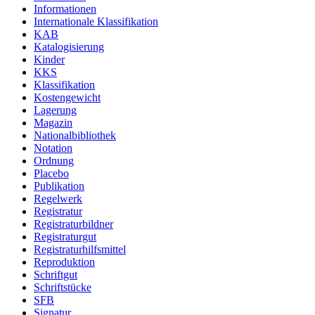
Informationen
Internationale Klassifikation
KAB
Katalogisierung
Kinder
KKS
Klassifikation
Kostengewicht
Lagerung
Magazin
Nationalbibliothek
Notation
Ordnung
Placebo
Publikation
Regelwerk
Registratur
Registraturbildner
Registraturgut
Registraturhilfsmittel
Reproduktion
Schriftgut
Schriftstücke
SFB
Signatur