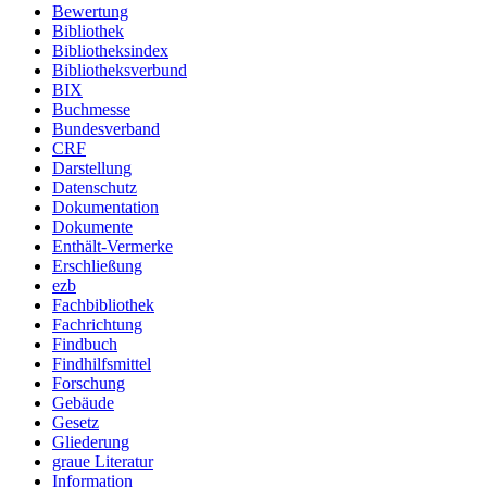
Bewertung
Bibliothek
Bibliotheksindex
Bibliotheksverbund
BIX
Buchmesse
Bundesverband
CRF
Darstellung
Datenschutz
Dokumentation
Dokumente
Enthält-Vermerke
Erschließung
ezb
Fachbibliothek
Fachrichtung
Findbuch
Findhilfsmittel
Forschung
Gebäude
Gesetz
Gliederung
graue Literatur
Information