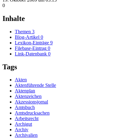
0
Inhalte
Themen
3
Blog-Artikel
0
Lexikon-Einträge
9
Filebase-Eintrag
0
Link-Datenbank
0
Tags
Akten
Aktenführende Stelle
Aktenplan
Aktenzeichen
Akzessionsjornal
Amtsbuch
Amtsdrucksachen
Arbeitsrecht
Archigut
Archiv
Archivalien