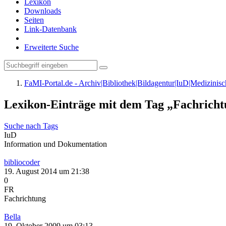
Lexikon
Downloads
Seiten
Link-Datenbank
Erweiterte Suche
FaMI-Portal.de - Archiv|Bibliothek|Bildagentur|IuD|Medizini
Lexikon-Einträge mit dem Tag „Fachrich
Suche nach Tags
IuD
Information und Dokumentation
bibliocoder
19. August 2014 um 21:38
0
FR
Fachrichtung
Bella
19. Oktober 2009 um 03:13