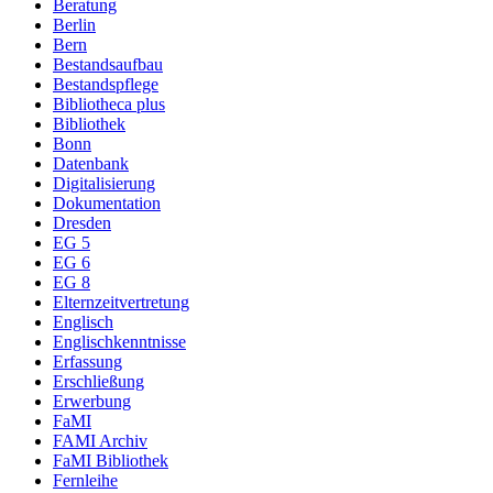
Beratung
Berlin
Bern
Bestandsaufbau
Bestandspflege
Bibliotheca plus
Bibliothek
Bonn
Datenbank
Digitalisierung
Dokumentation
Dresden
EG 5
EG 6
EG 8
Elternzeitvertretung
Englisch
Englischkenntnisse
Erfassung
Erschließung
Erwerbung
FaMI
FAMI Archiv
FaMI Bibliothek
Fernleihe