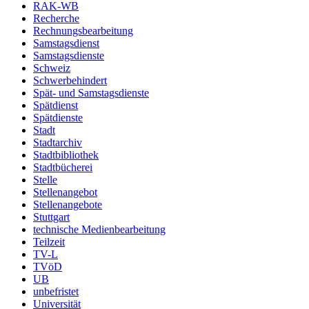
RAK-WB
Recherche
Rechnungsbearbeitung
Samstagsdienst
Samstagsdienste
Schweiz
Schwerbehindert
Spät- und Samstagsdienste
Spätdienst
Spätdienste
Stadt
Stadtarchiv
Stadtbibliothek
Stadtbücherei
Stelle
Stellenangebot
Stellenangebote
Stuttgart
technische Medienbearbeitung
Teilzeit
TV-L
TVöD
UB
unbefristet
Universität