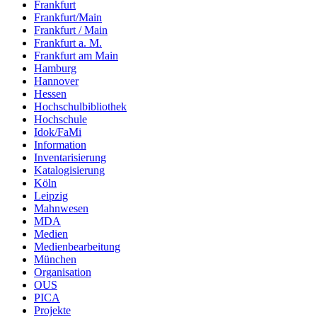
Frankfurt
Frankfurt/Main
Frankfurt / Main
Frankfurt a. M.
Frankfurt am Main
Hamburg
Hannover
Hessen
Hochschulbibliothek
Hochschule
Idok/FaMi
Information
Inventarisierung
Katalogisierung
Köln
Leipzig
Mahnwesen
MDA
Medien
Medienbearbeitung
München
Organisation
OUS
PICA
Projekte