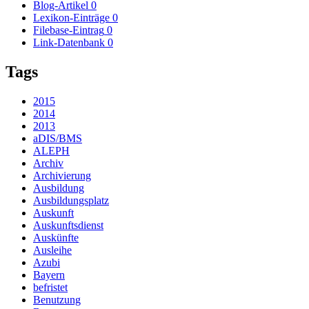
Blog-Artikel
0
Lexikon-Einträge
0
Filebase-Eintrag
0
Link-Datenbank
0
Tags
2015
2014
2013
aDIS/BMS
ALEPH
Archiv
Archivierung
Ausbildung
Ausbildungsplatz
Auskunft
Auskunftsdienst
Auskünfte
Ausleihe
Azubi
Bayern
befristet
Benutzung