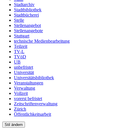
Stadtarchiv
Stadtbibliothek
Stadtbücherei
Stelle
Stellenangebot
Stellenangebote
Stuttgart
technische Medienbearbeitung
Teilzeit
TV-L
TVöD
UB
unbefristet
Universität
Universitätsbibliothek
Veranstaltungen
Verwaltung
Vollzeit
vorerst befristet
Zeitschriftenverwaltung
Zürich
Öffentlichkeitsarbeit
Stil ändern