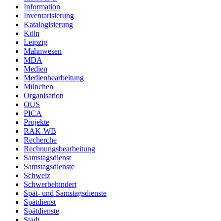
Information
Inventarisierung
Katalogisierung
Köln
Leipzig
Mahnwesen
MDA
Medien
Medienbearbeitung
München
Organisation
OUS
PICA
Projekte
RAK-WB
Recherche
Rechnungsbearbeitung
Samstagsdienst
Samstagsdienste
Schweiz
Schwerbehindert
Spät- und Samstagsdienste
Spätdienst
Spätdienste
Stadt