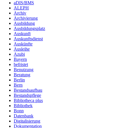
aDIS/BMS
ALEPH
Archiv
Archivierung
Ausbildung
Ausbildungsplatz
Auskunft
Auskunftsdienst
Auskünfte
Ausleihe
Azubi
Bayern
befristet
Benutzung
Beratung
Berlin
Bern
Bestandsaufbau
Bestandspflege
Bibliotheca plus
Bibliothek
Bonn
Datenbank
Digitalisierung
Dokumentation