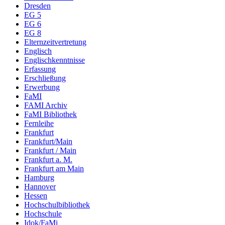
Dresden
EG 5
EG 6
EG 8
Elternzeitvertretung
Englisch
Englischkenntnisse
Erfassung
Erschließung
Erwerbung
FaMI
FAMI Archiv
FaMI Bibliothek
Fernleihe
Frankfurt
Frankfurt/Main
Frankfurt / Main
Frankfurt a. M.
Frankfurt am Main
Hamburg
Hannover
Hessen
Hochschulbibliothek
Hochschule
Idok/FaMi