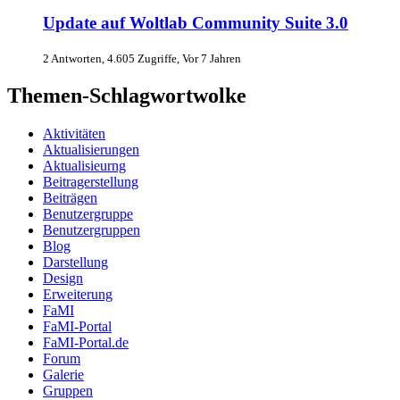
Update auf Woltlab Community Suite 3.0
2 Antworten, 4.605 Zugriffe, Vor 7 Jahren
Themen-Schlagwortwolke
Aktivitäten
Aktualisierungen
Aktualisieurng
Beitragerstellung
Beiträgen
Benutzergruppe
Benutzergruppen
Blog
Darstellung
Design
Erweiterung
FaMI
FaMI-Portal
FaMI-Portal.de
Forum
Galerie
Gruppen