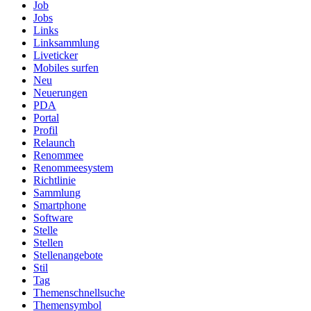
Job
Jobs
Links
Linksammlung
Liveticker
Mobiles surfen
Neu
Neuerungen
PDA
Portal
Profil
Relaunch
Renommee
Renommeesystem
Richtlinie
Sammlung
Smartphone
Software
Stelle
Stellen
Stellenangebote
Stil
Tag
Themenschnellsuche
Themensymbol