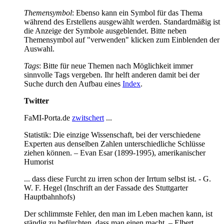
Themensymbol
: Ebenso kann ein Symbol für das Thema
während des Erstellens ausgewählt werden. Standardmäßig ist
die Anzeige der Symbole ausgeblendet. Bitte neben
Themensymbol auf "verwenden" klicken zum Einblenden der
Auswahl.
Tags
: Bitte für neue Themen nach Möglichkeit immer
sinnvolle Tags vergeben. Ihr helft anderen damit bei der
Suche durch den Aufbau eines
Index
.
Twitter
FaMI-Porta.de
zwitschert
...
Statistik: Die einzige Wissenschaft, bei der verschiedene
Experten aus denselben Zahlen unterschiedliche Schlüsse
ziehen können. – Evan Esar (1899-1995), amerikanischer
Humorist
... dass diese Furcht zu irren schon der Irrtum selbst ist. - G.
W. F. Hegel (Inschrift an der Fassade des Stuttgarter
Hauptbahnhofs)
Der schlimmste Fehler, den man im Leben machen kann, ist
ständig zu befürchten, dass man einen macht. – Elbert