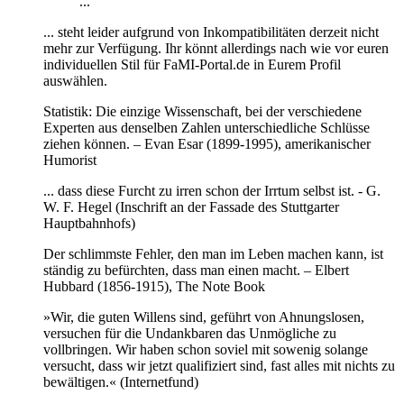
...
... steht leider aufgrund von Inkompatibilitäten derzeit nicht
mehr zur Verfügung. Ihr könnt allerdings nach wie vor euren
individuellen Stil für FaMI-Portal.de in Eurem Profil
auswählen.
Statistik: Die einzige Wissenschaft, bei der verschiedene
Experten aus denselben Zahlen unterschiedliche Schlüsse
ziehen können. – Evan Esar (1899-1995), amerikanischer
Humorist
... dass diese Furcht zu irren schon der Irrtum selbst ist. - G.
W. F. Hegel (Inschrift an der Fassade des Stuttgarter
Hauptbahnhofs)
Der schlimmste Fehler, den man im Leben machen kann, ist
ständig zu befürchten, dass man einen macht. – Elbert
Hubbard (1856-1915), The Note Book
»Wir, die guten Willens sind, geführt von Ahnungslosen,
versuchen für die Undankbaren das Unmögliche zu
vollbringen. Wir haben schon soviel mit sowenig solange
versucht, dass wir jetzt qualifiziert sind, fast alles mit nichts zu
bewältigen.« (Internetfund)