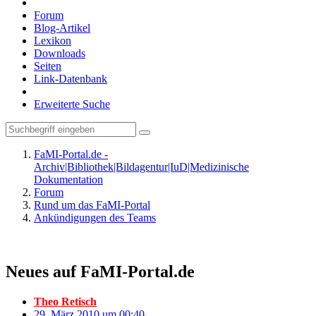
Forum
Blog-Artikel
Lexikon
Downloads
Seiten
Link-Datenbank
Erweiterte Suche
FaMI-Portal.de -
Archiv|Bibliothek|Bildagentur|IuD|Medizinische
Dokumentation
Forum
Rund um das FaMI-Portal
Ankündigungen des Teams
Neues auf FaMI-Portal.de
Theo Retisch
29. März 2010 um 00:40