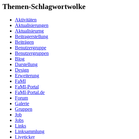
Themen-Schlagwortwolke
Aktivitäten
Aktualisierungen
Aktualisieurng
Beitragerstellung
Beiträgen
Benutzergruppe
Benutzergruppen
Blog
Darstellung
Design
Erweiterung
FaMI
FaMI-Portal
FaMI-Portal.de
Forum
Galerie
Gruppen
Job
Jobs
Links
Linksammlung
Liveticker