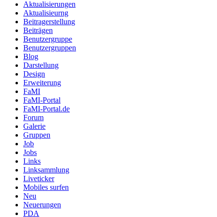
Aktualisierungen
Aktualisieurng
Beitragerstellung
Beiträgen
Benutzergruppe
Benutzergruppen
Blog
Darstellung
Design
Erweiterung
FaMI
FaMI-Portal
FaMI-Portal.de
Forum
Galerie
Gruppen
Job
Jobs
Links
Linksammlung
Liveticker
Mobiles surfen
Neu
Neuerungen
PDA