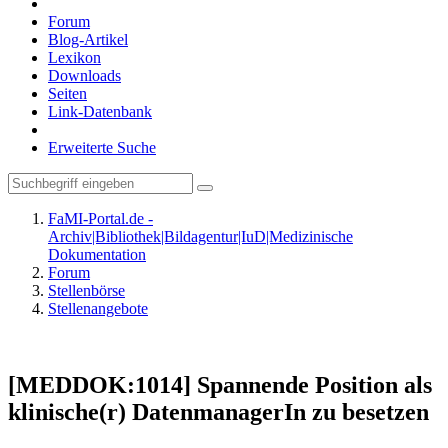
Forum
Blog-Artikel
Lexikon
Downloads
Seiten
Link-Datenbank
Erweiterte Suche
FaMI-Portal.de -
Archiv|Bibliothek|Bildagentur|IuD|Medizinische
Dokumentation
Forum
Stellenbörse
Stellenangebote
[MEDDOK:1014] Spannende Position als
klinische(r) DatenmanagerIn zu besetzen