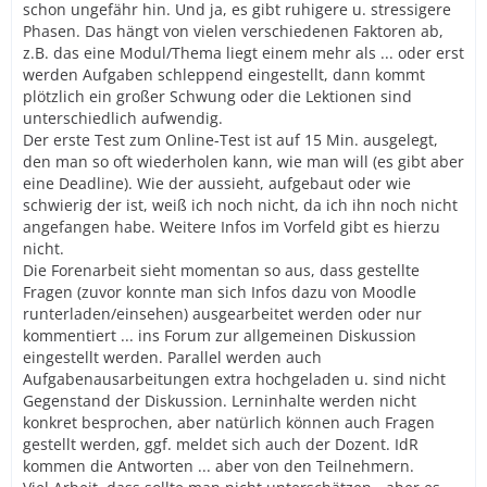
schon ungefähr hin. Und ja, es gibt ruhigere u. stressigere
Phasen. Das hängt von vielen verschiedenen Faktoren ab,
z.B. das eine Modul/Thema liegt einem mehr als ... oder erst
werden Aufgaben schleppend eingestellt, dann kommt
plötzlich ein großer Schwung oder die Lektionen sind
unterschiedlich aufwendig.
Der erste Test zum Online-Test ist auf 15 Min. ausgelegt,
den man so oft wiederholen kann, wie man will (es gibt aber
eine Deadline). Wie der aussieht, aufgebaut oder wie
schwierig der ist, weiß ich noch nicht, da ich ihn noch nicht
angefangen habe. Weitere Infos im Vorfeld gibt es hierzu
nicht.
Die Forenarbeit sieht momentan so aus, dass gestellte
Fragen (zuvor konnte man sich Infos dazu von Moodle
runterladen/einsehen) ausgearbeitet werden oder nur
kommentiert ... ins Forum zur allgemeinen Diskussion
eingestellt werden. Parallel werden auch
Aufgabenausarbeitungen extra hochgeladen u. sind nicht
Gegenstand der Diskussion. Lerninhalte werden nicht
konkret besprochen, aber natürlich können auch Fragen
gestellt werden, ggf. meldet sich auch der Dozent. IdR
kommen die Antworten ... aber von den Teilnehmern.