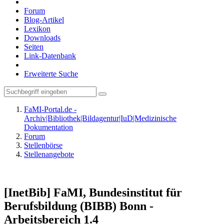
Forum
Blog-Artikel
Lexikon
Downloads
Seiten
Link-Datenbank
Erweiterte Suche
FaMI-Portal.de -
Archiv|Bibliothek|Bildagentur|IuD|Medizinische
Dokumentation
Forum
Stellenbörse
Stellenangebote
[InetBib] FaMI, Bundesinstitut für
Berufsbildung (BIBB) Bonn -
Arbeitsbereich 1.4