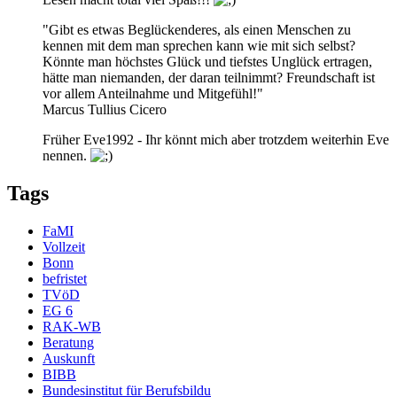
"Gibt es etwas Beglückenderes, als einen Menschen zu
kennen mit dem man sprechen kann wie mit sich selbst?
Könnte man höchstes Glück und tiefstes Unglück ertragen,
hätte man niemanden, der daran teilnimmt? Freundschaft ist
vor allem Anteilnahme und Mitgefühl!"
Marcus Tullius Cicero
Früher Eve1992 - Ihr könnt mich aber trotzdem weiterhin Eve
nennen.
Tags
FaMI
Vollzeit
Bonn
befristet
TVöD
EG 6
RAK-WB
Beratung
Auskunft
BIBB
Bundesinstitut für Berufsbildu