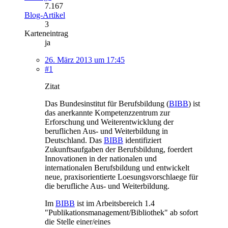
7.167
Blog-Artikel
3
Karteneintrag
ja
26. März 2013 um 17:45
#1
Zitat
Das Bundesinstitut für Berufsbildung (
BIBB
) ist
das anerkannte Kompetenzzentrum zur
Erforschung und Weiterentwicklung der
beruflichen Aus- und Weiterbildung in
Deutschland. Das
BIBB
identifiziert
Zukunftsaufgaben der Berufsbildung, foerdert
Innovationen in der nationalen und
internationalen Berufsbildung und entwickelt
neue, praxisorientierte Loesungsvorschlaege für
die berufliche Aus- und Weiterbildung.
Im
BIBB
ist im Arbeitsbereich 1.4
"Publikationsmanagement/Bibliothek" ab sofort
die Stelle einer/eines