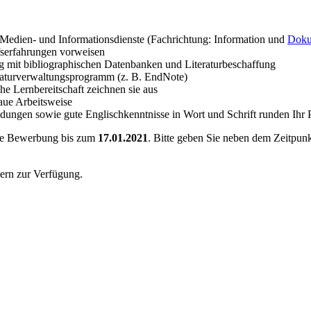
 Medien- und Informationsdienste (Fachrichtung: Information und
Doku
ufserfahrungen vorweisen
 mit bibliographischen Datenbanken und Literaturbeschaffung
raturverwaltungsprogramm (z. B. EndNote)
e Lernbereitschaft zeichnen sie aus
naue Arbeitsweise
gen sowie gute Englischkenntnisse in Wort und Schrift runden Ihr P
hre Bewerbung bis zum
17.01.2021
. Bitte geben Sie neben dem Zeitpunk
gern zur Verfügung.