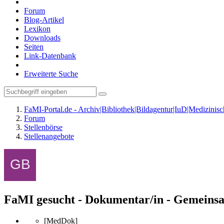
Forum
Blog-Artikel
Lexikon
Downloads
Seiten
Link-Datenbank
Erweiterte Suche
FaMI-Portal.de - Archiv|Bibliothek|Bildagentur|IuD|Medizini
Forum
Stellenbörse
Stellenangebote
FaMI gesucht - Dokumentar/in - Gemeinsa
[MedDok]