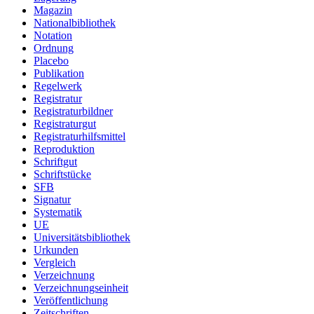
Magazin
Nationalbibliothek
Notation
Ordnung
Placebo
Publikation
Regelwerk
Registratur
Registraturbildner
Registraturgut
Registraturhilfsmittel
Reproduktion
Schriftgut
Schriftstücke
SFB
Signatur
Systematik
UE
Universitätsbibliothek
Urkunden
Vergleich
Verzeichnung
Verzeichnungseinheit
Veröffentlichung
Zeitschriften