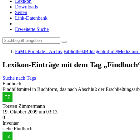
Lexikon
Downloads
Seiten
Link-Datenbank
Erweiterte Suche
FaMI-Portal.de - Archiv|Bibliothek|Bildagentur|IuD|Medizini
Lexikon-Einträge mit dem Tag „Findbuch
Suche nach Tags
Findbuch
Findhilfsmittel in Buchform, das nach Abschluß der Erschließungsarb
Torsten Zimmermann
19. Oktober 2009 um 03:13
0
Inventar
siehe Findbuch