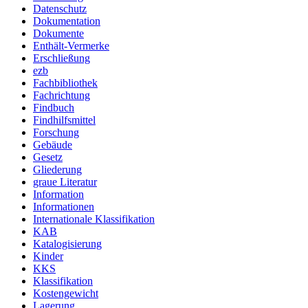
Datenschutz
Dokumentation
Dokumente
Enthält-Vermerke
Erschließung
ezb
Fachbibliothek
Fachrichtung
Findbuch
Findhilfsmittel
Forschung
Gebäude
Gesetz
Gliederung
graue Literatur
Information
Informationen
Internationale Klassifikation
KAB
Katalogisierung
Kinder
KKS
Klassifikation
Kostengewicht
Lagerung