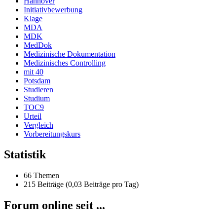
Hannover
Initiativbewerbung
Klage
MDA
MDK
MedDok
Medizinische Dokumentation
Medizinisches Controlling
mit 40
Potsdam
Studieren
Studium
TOC9
Urteil
Vergleich
Vorbereitungskurs
Statistik
66 Themen
215 Beiträge (0,03 Beiträge pro Tag)
Forum online seit ...