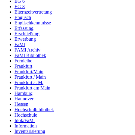
EG 6
EG 8
Elternzeitvertretung
Englisch
Englischkenntnisse
Erfassung
Erschließung
Erwerbung
FaMI
FAMI Archiv
FaMI Bibliothek
Fernleihe
Frankfurt
Frankfurt/Main
Frankfurt / Main
Frankfurt a. M.
Frankfurt am Main
Hamburg
Hannover
Hessen
Hochschulbibliothek
Hochschule
Idok/FaMi
Information
Inventarisierung