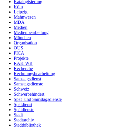
Katalogisierung
Köln
Leipzig
Mahnwesen
MDA
Medien
Medienbearbeitung
München
Organisation
OUS
PICA
Projekte
RAK-WB
Recherche
Rechnungsbearbeitung
Samstagsdienst
Samstagsdienste
Schweiz
Schwerbehindert
Spät- und Samstagsdienste
Spätdienst
Spätdienste
Stadt
Stadtarchiv
Stadtbibliothek