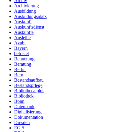
Archiv
Archivierung
Ausbildung
Ausbildungsplatz
Auskunft
Auskunftsdienst
Auskünfte
Ausleihe
Azubi
Bayern
befristet
Benutzung
Beratung
Berlin
Bern
Bestandsaufbau
Bestandspflege
Bibliotheca plus
Bibliothek
Bonn
Datenbank
Digitalisierung
Dokumentation
Dresden
EG 5