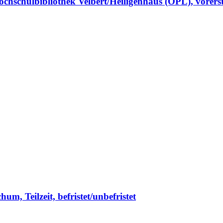
hulbibliothek Velbert/Heiligenhaus (OPL), vorerst be
m, Teilzeit, befristet/unbefristet