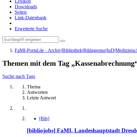
Lexikon
Downloads
Seiten
Link-Datenbank
Erweiterte Suche
FaMI-Portal.de - Archiv|Bibliothek|Bildagentur|IuD|Medizini
Themen mit dem Tag „Kassenabrechnung
Suche nach Tags
Thema
Antworten
Letzte Antwort
[Bib]
[bibliojobs] FaMI, Landeshauptstadt Dresden 