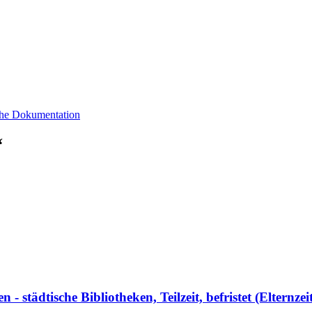
sche Dokumentation
“
- städtische Bibliotheken, Teilzeit, befristet (Elternz