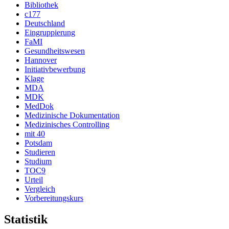
Bibliothek
c177
Deutschland
Eingruppierung
FaMI
Gesundheitswesen
Hannover
Initiativbewerbung
Klage
MDA
MDK
MedDok
Medizinische Dokumentation
Medizinisches Controlling
mit 40
Potsdam
Studieren
Studium
TOC9
Urteil
Vergleich
Vorbereitungskurs
Statistik