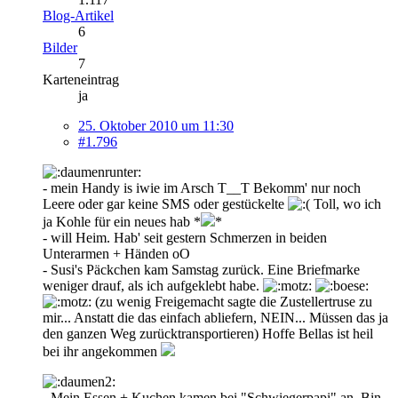
Blog-Artikel
6
Bilder
7
Karteneintrag
ja
25. Oktober 2010 um 11:30
#1.796
- mein Handy is iwie im Arsch T__T Bekomm' nur noch
Leere oder gar keine SMS oder gestückelte
Toll, wo ich
ja Kohle für ein neues hab *
*
- will Heim. Hab' seit gestern Schmerzen in beiden
Unterarmen + Händen oO
- Susi's Päckchen kam Samstag zurück. Eine Briefmarke
weniger drauf, als ich aufgeklebt habe.
(zu wenig Freigemacht sagte die Zustellertruse zu
mir... Anstatt die das einfach abliefern, NEIN... Müssen das ja
den ganzen Weg zurücktransportieren) Hoffe Bellas ist heil
bei ihr angekommen
- Mein Essen + Kuchen kamen bei "Schwiegerpapi" an. Bin