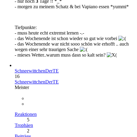
- nur noch
3
Tage !! *_*
- morgen zu meinem Schatz & bei Vapiano essen *yummi*
Tiefpunkte:
- muss heute echt extremst lernen -.-
- das Wochenende ist schon wieder so gut wie vorbei
- das Wochenende war nicht sooo schön wie erhofft .. auch
wegen einer sehr traurigen Sache
- mieses Wetter..warum muss dasn so kalt sein?
SchneewittchenDerTE
16
SchneewittchenDerTE
Meister
Reaktionen
5
Trophäen
2
Beiträge