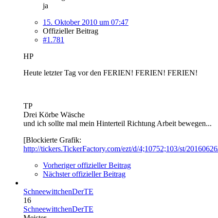
ja
15. Oktober 2010 um 07:47
Offizieller Beitrag
#1.781
HP
Heute letzter Tag vor den FERIEN! FERIEN! FERIEN!
TP
Drei Körbe Wäsche
und ich sollte mal mein Hinterteil Richtung Arbeit bewegen...
[Blockierte Grafik:
http://tickers.TickerFactory.com/ezt/d/4;10752;103/st/2016062
Vorheriger offizieller Beitrag
Nächster offizieller Beitrag
SchneewittchenDerTE
16
SchneewittchenDerTE
Meister