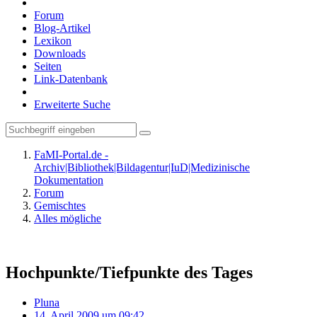
Forum
Blog-Artikel
Lexikon
Downloads
Seiten
Link-Datenbank
Erweiterte Suche
FaMI-Portal.de -
Archiv|Bibliothek|Bildagentur|IuD|Medizinische
Dokumentation
Forum
Gemischtes
Alles mögliche
Hochpunkte/Tiefpunkte des Tages
Pluna
14. April 2009 um 09:42