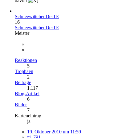
davon
SchneewittchenDerTE
16
SchneewittchenDerTE
Meister
Reaktionen
5
Trophäen
2
Beiträge
1.117
Blog-Artikel
6
Bilder
7
Karteneintrag
ja
19. Oktober 2010 um 11:59
#1.791