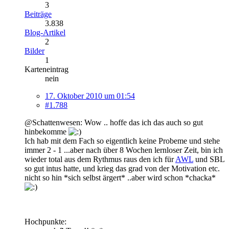
3
Beiträge
3.838
Blog-Artikel
2
Bilder
1
Karteneintrag
nein
17. Oktober 2010 um 01:54
#1.788
@Schattenwesen: Wow .. hoffe das ich das auch so gut
hinbekomme
Ich hab mit dem Fach so eigentlich keine Probeme und stehe
immer 2 - 1 ...aber nach über 8 Wochen lernloser Zeit, bin ich
wieder total aus dem Rythmus raus den ich für
AWL
und SBL
so gut intus hatte, und krieg das grad von der Motivation etc.
nicht so hin *sich selbst ärgert* ..aber wird schon *chacka*
Hochpunkte: