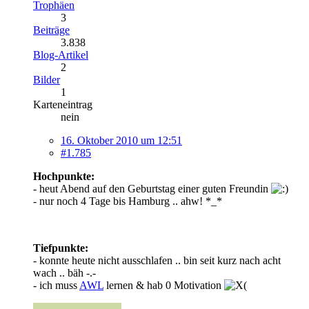
Trophäen
3
Beiträge
3.838
Blog-Artikel
2
Bilder
1
Karteneintrag
nein
16. Oktober 2010 um 12:51
#1.785
Hochpunkte:
- heut Abend auf den Geburtstag einer guten Freundin
- nur noch 4 Tage bis Hamburg .. ahw! *_*
Tiefpunkte:
- konnte heute nicht ausschlafen .. bin seit kurz nach acht
wach .. bäh -.-
- ich muss
AWL
lernen & hab 0 Motivation