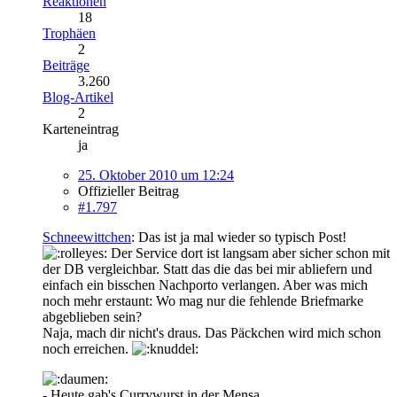
Reaktionen
18
Trophäen
2
Beiträge
3.260
Blog-Artikel
2
Karteneintrag
ja
25. Oktober 2010 um 12:24
Offizieller Beitrag
#1.797
Schneewittchen
: Das ist ja mal wieder so typisch Post!
Der Service dort ist langsam aber sicher schon mit
der DB vergleichbar. Statt das die das bei mir abliefern und
einfach ein bisschen Nachporto verlangen. Aber was mich
noch mehr erstaunt: Wo mag nur die fehlende Briefmarke
abgeblieben sein?
Naja, mach dir nicht's draus. Das Päckchen wird mich schon
noch erreichen.
- Heute gab's Currywurst in der Mensa