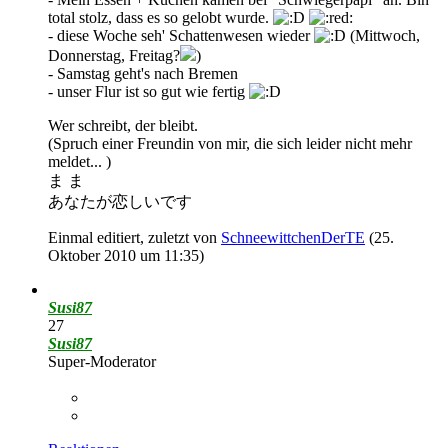
total stolz, dass es so gelobt wurde.
- diese Woche seh' Schattenwesen wieder
(Mittwoch,
Donnerstag, Freitag?
)
- Samstag geht's nach Bremen
- unser Flur ist so gut wie fertig
Wer schreibt, der bleibt.
(Spruch einer Freundin von mir, die sich leider nicht mehr
meldet... )
ま ま
あなたが恋しいです
Einmal editiert, zuletzt von
SchneewittchenDerTE
(
25.
Oktober 2010 um 11:35
)
Susi87
27
Susi87
Super-Moderator