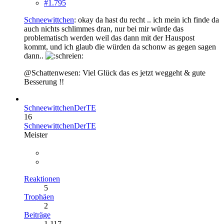
#1.795
Schneewittchen
: okay da hast du recht .. ich mein ich finde da
auch nichts schlimmes dran, nur bei mir würde das
problematisch werden weil das dann mit der Hauspost
kommt, und ich glaub die würden da schonw as gegen sagen
dann..
@Schattenwesen: Viel Glück das es jetzt weggeht & gute
Besserung !!
SchneewittchenDerTE
16
SchneewittchenDerTE
Meister
Reaktionen
5
Trophäen
2
Beiträge
1.117