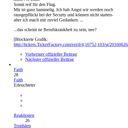
Somit reif für den Flug.
Mir ist ganz bammelig. Ich hab Angst wir werden noch
rausgepflückt bei der Securty und können nicht starten-
aber ich mach mir zuviel Gedanken. ...
...das scheint ne Berufskrankheit zu sein, nee?
[Blockierte Grafik:
http://tickers.TickerFactory.com/ezt/d/4;10752;103/st/2016062
Vorheriger offizieller Beitrag
Nächster offizieller Beitrag
Faith
28
Faith
Erleuchteter
Reaktionen
26
Trophäen