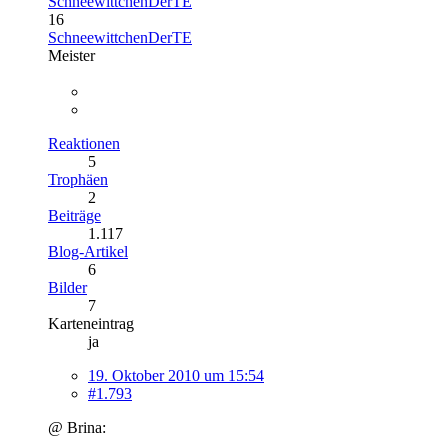
SchneewittchenDerTE
16
SchneewittchenDerTE
Meister
Reaktionen
5
Trophäen
2
Beiträge
1.117
Blog-Artikel
6
Bilder
7
Karteneintrag
ja
19. Oktober 2010 um 15:54
#1.793
@ Brina: