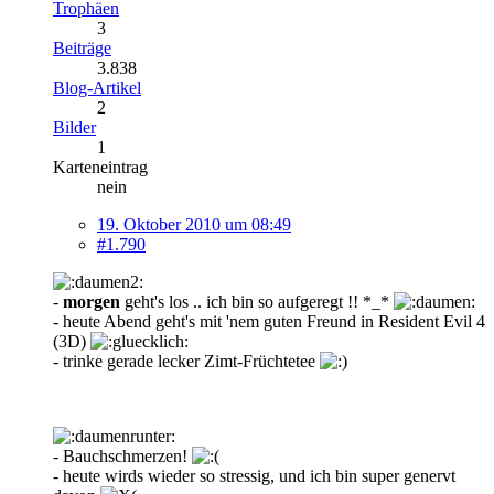
Trophäen
3
Beiträge
3.838
Blog-Artikel
2
Bilder
1
Karteneintrag
nein
19. Oktober 2010 um 08:49
#1.790
-
morgen
geht's los .. ich bin so aufgeregt !! *_*
- heute Abend geht's mit 'nem guten Freund in Resident Evil 4
(3D)
- trinke gerade lecker Zimt-Früchtetee
- Bauchschmerzen!
- heute wirds wieder so stressig, und ich bin super genervt