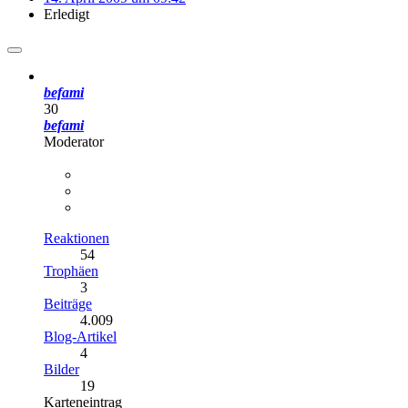
Erledigt
befami
30
befami
Moderator
Reaktionen
54
Trophäen
3
Beiträge
4.009
Blog-Artikel
4
Bilder
19
Karteneintrag