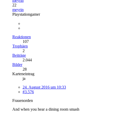
meyrin
22
meyrin
Playstationgamer
Reaktionen
107
Trophäen
2
Beiträge
2.044
Bilder
28
Karteneintrag
ja
24. August 2016 um 10:33
#3.576
Frauenorden
And when you hear a dining room smash