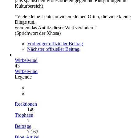
(aus spanischen Protestbriefen gegen die Einsparungen im
Kulturbereich)
"Viele kleine Leute an vielen kleinen Orten, die viele kleine
Dinge tun,
werden das Antlitz dieser Welt verändern"
(Sprichwort der Xhosa)
Vorheriger offizieller Beitrag
Nächster offizieller Beitrag
Wirbelwind
43
Wirbelwind
Legende
Reaktionen
149
Trophäen
2
Beiträge
7.167
Blog-Artikel