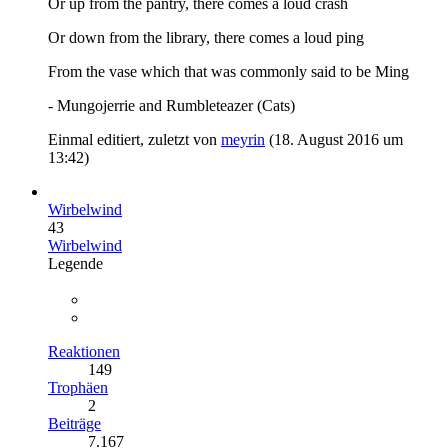
Or up from the pantry, there comes a loud crash
Or down from the library, there comes a loud ping
From the vase which that was commonly said to be Ming
- Mungojerrie and Rumbleteazer (Cats)
Einmal editiert, zuletzt von
meyrin
(
18. August 2016 um
13:42
)
Wirbelwind
43
Wirbelwind
Legende
Reaktionen
149
Trophäen
2
Beiträge
7.167