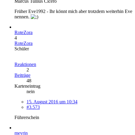
Marcus Tullius Cicero
Früher Eve1992 - Ihr könnt mich aber trotzdem weiterhin Eve
nennen.
RoteZora
4
RoteZora
Schüler
Reaktionen
2
Beiträge
48
Karteneintrag
nein
15. August 2016 um 10:34
#3.573
Führerschein
meyrin