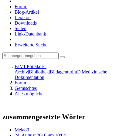
Forum
Blog-Artikel
Lexikon
Downloads
Seiten
Link-Datenbank
Erweiterte Suche
FaMI-Portal.de -
Archiv|Bibliothek|Bildagentur|IuD|Medizinische
Dokumentation
Forum
Gemischtes
Alles mögliche
zusammengesetzte Wörter
Mela89
24. August 2010 um 10:04