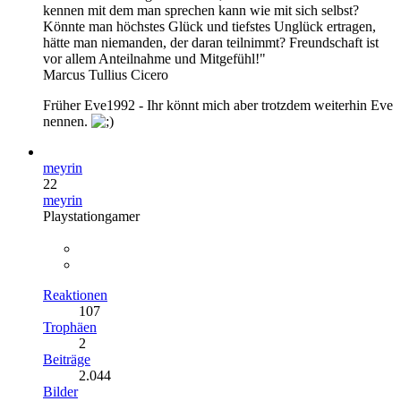
kennen mit dem man sprechen kann wie mit sich selbst?
Könnte man höchstes Glück und tiefstes Unglück ertragen,
hätte man niemanden, der daran teilnimmt? Freundschaft ist
vor allem Anteilnahme und Mitgefühl!"
Marcus Tullius Cicero
Früher Eve1992 - Ihr könnt mich aber trotzdem weiterhin Eve
nennen.
meyrin
22
meyrin
Playstationgamer
Reaktionen
107
Trophäen
2
Beiträge
2.044
Bilder