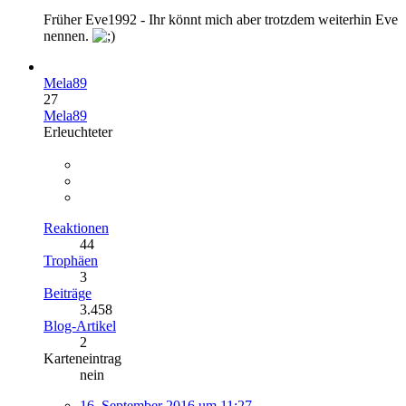
Früher Eve1992 - Ihr könnt mich aber trotzdem weiterhin Eve
nennen.
Mela89
27
Mela89
Erleuchteter
Reaktionen
44
Trophäen
3
Beiträge
3.458
Blog-Artikel
2
Karteneintrag
nein
16. September 2016 um 11:27