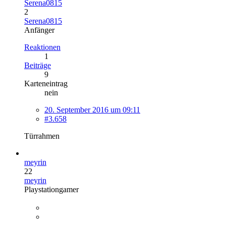
Serena0815
2
Serena0815
Anfänger
Reaktionen
1
Beiträge
9
Karteneintrag
nein
20. September 2016 um 09:11
#3.658
Türrahmen
meyrin
22
meyrin
Playstationgamer