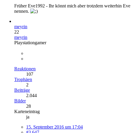
Früher Eve1992 - Ihr könnt mich aber trotzdem weiterhin Eve
nennen.
meyrin
22
meyrin
Playstationgamer
Reaktionen
107
Trophäen
2
Beiträge
2.044
Bilder
28
Karteneintrag
ja
15. September 2016 um 17:04
#3.647