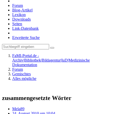
Forum
Blog-Artikel
Lexikon
Downloads
Seiten
Link-Datenbank
Erweiterte Suche
FaMI-Portal.de -
Archiv|Bibliothek|Bildagentur|IuD|Medizinische
Dokumentation
Forum
Gemischtes
Alles mögliche
zusammengesetzte Wörter
Mela89
24. August 2010 um 10:04