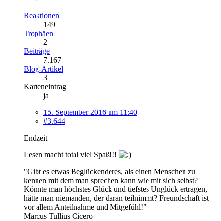
Reaktionen
149
Trophäen
2
Beiträge
7.167
Blog-Artikel
3
Karteneintrag
ja
15. September 2016 um 11:40
#3.644
Endzeit
Lesen macht total viel Spaß!!!
"Gibt es etwas Beglückenderes, als einen Menschen zu
kennen mit dem man sprechen kann wie mit sich selbst?
Könnte man höchstes Glück und tiefstes Unglück ertragen,
hätte man niemanden, der daran teilnimmt? Freundschaft ist
vor allem Anteilnahme und Mitgefühl!"
Marcus Tullius Cicero