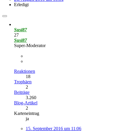
Erledigt
Susi87
27
Susi87
Super-Moderator
Reaktionen
18
Trophäen
2
Beiträge
3.260
Blog-Artikel
2
Karteneintrag
ja
15. September 2016 um 11:06