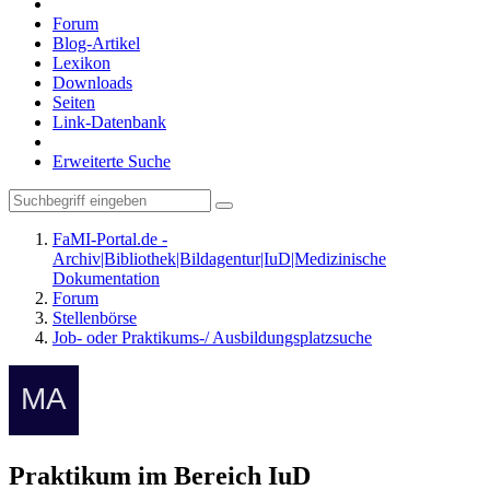
Forum
Blog-Artikel
Lexikon
Downloads
Seiten
Link-Datenbank
Erweiterte Suche
FaMI-Portal.de -
Archiv|Bibliothek|Bildagentur|IuD|Medizinische
Dokumentation
Forum
Stellenbörse
Job- oder Praktikums-/ Ausbildungsplatzsuche
Praktikum im Bereich IuD