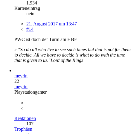
1.934
Karteneintrag
nein
21. August 2017 um 13:47
#14
PWC ist doch der Turm am HBF
»
"So do all who live to see such times but that is not for them
to decide. All we have to decide is what to do with the time
that is given to us."
Lord of the Rings
meyrin
22
meyrin
Playstationgamer
Reaktionen
107
Trophäen