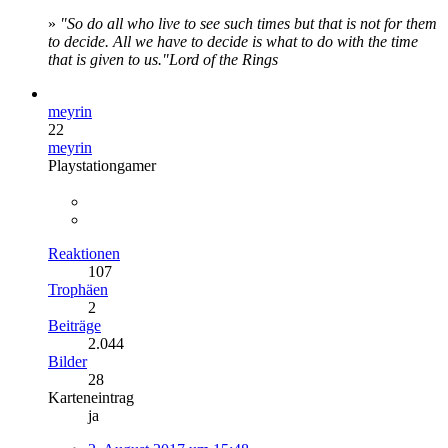
»
"So do all who live to see such times but that is not for them
to decide. All we have to decide is what to do with the time
that is given to us."
Lord of the Rings
meyrin
22
meyrin
Playstationgamer
Reaktionen
107
Trophäen
2
Beiträge
2.044
Bilder
28
Karteneintrag
ja