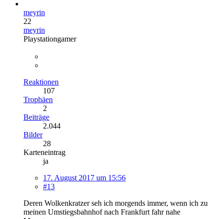
meyrin
22
meyrin
Playstationgamer
Reaktionen
107
Trophäen
2
Beiträge
2.044
Bilder
28
Karteneintrag
ja
17. August 2017 um 15:56
#13
Deren Wolkenkratzer seh ich morgends immer, wenn ich zu
meinen Umstiegsbahnhof nach Frankfurt fahr nahe