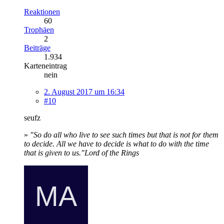
Reaktionen
60
Trophäen
2
Beiträge
1.934
Karteneintrag
nein
2. August 2017 um 16:34
#10
seufz
»
"So do all who live to see such times but that is not for them
to decide. All we have to decide is what to do with the time
that is given to us."
Lord of the Rings