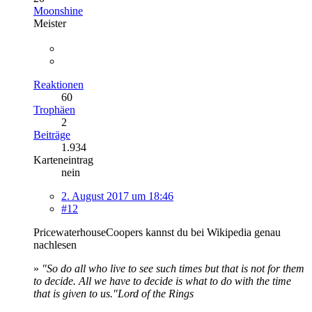
Moonshine
Meister
Reaktionen
60
Trophäen
2
Beiträge
1.934
Karteneintrag
nein
2. August 2017 um 18:46
#12
PricewaterhouseCoopers kannst du bei Wikipedia genau
nachlesen
»
"So do all who live to see such times but that is not for them
to decide. All we have to decide is what to do with the time
that is given to us."
Lord of the Rings