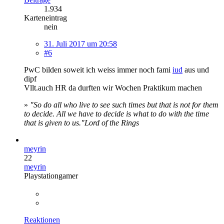
1.934
Karteneintrag
nein
31. Juli 2017 um 20:58
#6
PwC bilden soweit ich weiss immer noch fami
iud
aus und
dipf
Vllt.auch HR da durften wir Wochen Praktikum machen
»
"So do all who live to see such times but that is not for them
to decide. All we have to decide is what to do with the time
that is given to us."
Lord of the Rings
meyrin
22
meyrin
Playstationgamer
Reaktionen