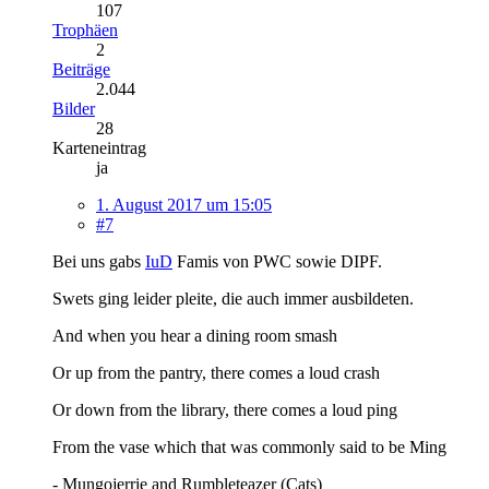
107
Trophäen
2
Beiträge
2.044
Bilder
28
Karteneintrag
ja
1. August 2017 um 15:05
#7
Bei uns gabs
IuD
Famis von PWC sowie DIPF.
Swets ging leider pleite, die auch immer ausbildeten.
And when you hear a dining room smash
Or up from the pantry, there comes a loud crash
Or down from the library, there comes a loud ping
From the vase which that was commonly said to be Ming
- Mungojerrie and Rumbleteazer (Cats)