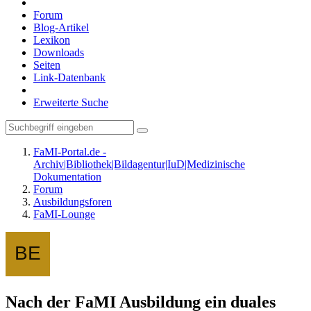
Forum
Blog-Artikel
Lexikon
Downloads
Seiten
Link-Datenbank
Erweiterte Suche
FaMI-Portal.de -
Archiv|Bibliothek|Bildagentur|IuD|Medizinische
Dokumentation
Forum
Ausbildungsforen
FaMI-Lounge
Nach der FaMI Ausbildung ein duales