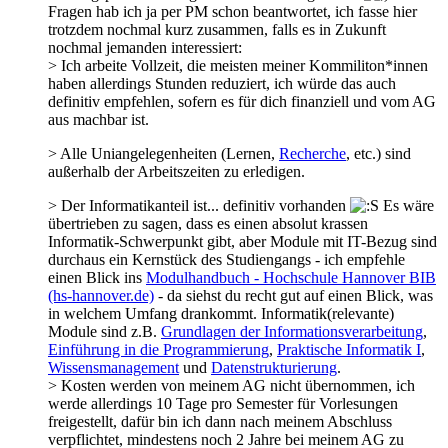
Fragen hab ich ja per PM schon beantwortet, ich fasse hier
trotzdem nochmal kurz zusammen, falls es in Zukunft
nochmal jemanden interessiert:
> Ich arbeite Vollzeit, die meisten meiner Kommiliton*innen
haben allerdings Stunden reduziert, ich würde das auch
definitiv empfehlen, sofern es für dich finanziell und vom AG
aus machbar ist.
> Alle Uniangelegenheiten (Lernen,
Recherche
, etc.) sind
außerhalb der Arbeitszeiten zu erledigen.
> Der Informatikanteil ist... definitiv vorhanden
Es wäre
übertrieben zu sagen, dass es einen absolut krassen
Informatik-Schwerpunkt gibt, aber Module mit IT-Bezug sind
durchaus ein Kernstück des Studiengangs - ich empfehle
einen Blick ins
Modulhandbuch - Hochschule Hannover BIB
(hs-hannover.de)
- da siehst du recht gut auf einen Blick, was
in welchem Umfang drankommt. Informatik(relevante)
Module sind z.B.
Grundlagen der Informationsverarbeitung
,
Einführung in die Programmierung
,
Praktische Informatik I
,
Wissensmanagement
und
Datenstrukturierung
.
> Kosten werden von meinem AG nicht übernommen, ich
werde allerdings 10 Tage pro Semester für Vorlesungen
freigestellt, dafür bin ich dann nach meinem Abschluss
verpflichtet, mindestens noch 2 Jahre bei meinem AG zu