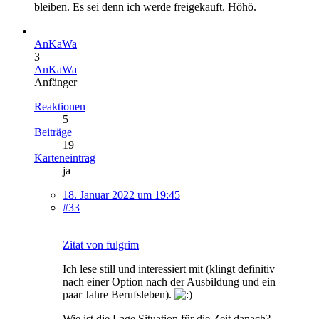
bleiben. Es sei denn ich werde freigekauft. Höhö.
AnKaWa
3
AnKaWa
Anfänger
Reaktionen
5
Beiträge
19
Karteneintrag
ja
18. Januar 2022 um 19:45
#33
Zitat von fulgrim
Ich lese still und interessiert mit (klingt definitiv
nach einer Option nach der Ausbildung und ein
paar Jahre Berufsleben).
Wie ist die Lage Situation für die Zeit danach?