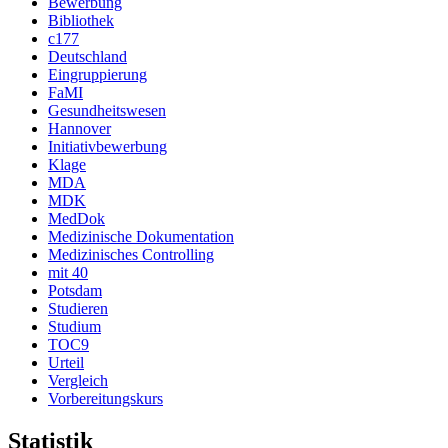
Bewerbung
Bibliothek
c177
Deutschland
Eingruppierung
FaMI
Gesundheitswesen
Hannover
Initiativbewerbung
Klage
MDA
MDK
MedDok
Medizinische Dokumentation
Medizinisches Controlling
mit 40
Potsdam
Studieren
Studium
TOC9
Urteil
Vergleich
Vorbereitungskurs
Statistik