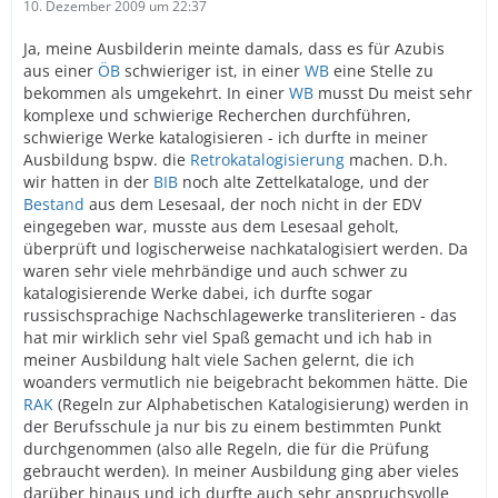
10. Dezember 2009 um 22:37
Ja, meine Ausbilderin meinte damals, dass es für Azubis
aus einer
ÖB
schwieriger ist, in einer
WB
eine Stelle zu
bekommen als umgekehrt. In einer
WB
musst Du meist sehr
komplexe und schwierige Recherchen durchführen,
schwierige Werke katalogisieren - ich durfte in meiner
Ausbildung bspw. die
Retrokatalogisierung
machen. D.h.
wir hatten in der
BIB
noch alte Zettelkataloge, und der
Bestand
aus dem Lesesaal, der noch nicht in der EDV
eingegeben war, musste aus dem Lesesaal geholt,
überprüft und logischerweise nachkatalogisiert werden. Da
waren sehr viele mehrbändige und auch schwer zu
katalogisierende Werke dabei, ich durfte sogar
russischsprachige Nachschlagewerke transliterieren - das
hat mir wirklich sehr viel Spaß gemacht und ich hab in
meiner Ausbildung halt viele Sachen gelernt, die ich
woanders vermutlich nie beigebracht bekommen hätte. Die
RAK
(Regeln zur Alphabetischen Katalogisierung) werden in
der Berufsschule ja nur bis zu einem bestimmten Punkt
durchgenommen (also alle Regeln, die für die Prüfung
gebraucht werden). In meiner Ausbildung ging aber vieles
darüber hinaus und ich durfte auch sehr anspruchsvolle