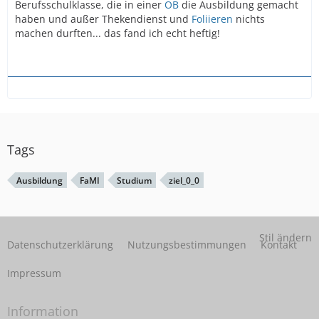
Berufsschulklasse, die in einer
ÖB
die Ausbildung gemacht
haben und außer Thekendienst und
Foliieren
nichts
machen durften... das fand ich echt heftig!
Tags
Ausbildung
FaMI
Studium
ziel_0_0
Stil ändern
Datenschutzerklärung
Nutzungsbestimmungen
Kontakt
Impressum
Information