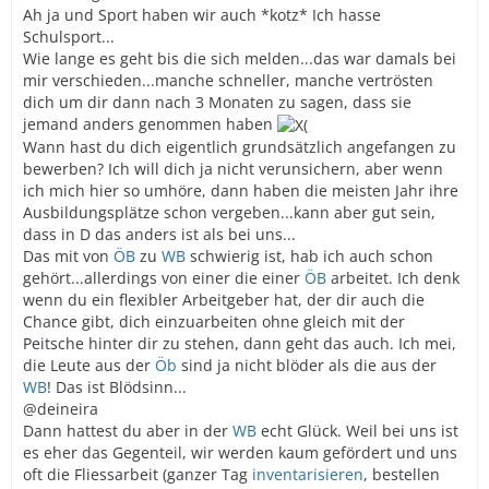
Ah ja und Sport haben wir auch *kotz* Ich hasse
Schulsport...
Wie lange es geht bis die sich melden...das war damals bei
mir verschieden...manche schneller, manche vertrösten
dich um dir dann nach 3 Monaten zu sagen, dass sie
jemand anders genommen haben
Wann hast du dich eigentlich grundsätzlich angefangen zu
bewerben? Ich will dich ja nicht verunsichern, aber wenn
ich mich hier so umhöre, dann haben die meisten Jahr ihre
Ausbildungsplätze schon vergeben...kann aber gut sein,
dass in D das anders ist als bei uns...
Das mit von
ÖB
zu
WB
schwierig ist, hab ich auch schon
gehört...allerdings von einer die einer
ÖB
arbeitet. Ich denk
wenn du ein flexibler Arbeitgeber hat, der dir auch die
Chance gibt, dich einzuarbeiten ohne gleich mit der
Peitsche hinter dir zu stehen, dann geht das auch. Ich mei,
die Leute aus der
Öb
sind ja nicht blöder als die aus der
WB
! Das ist Blödsinn...
@deineira
Dann hattest du aber in der
WB
echt Glück. Weil bei uns ist
es eher das Gegenteil, wir werden kaum gefördert und uns
oft die Fliessarbeit (ganzer Tag
inventarisieren
, bestellen