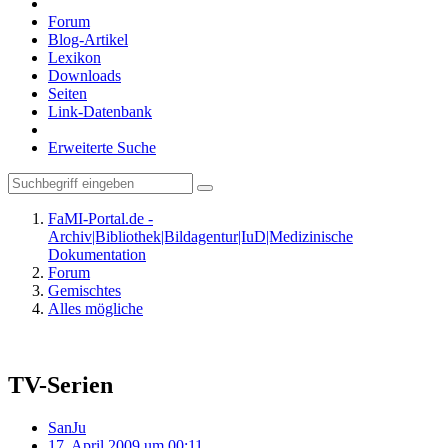
Forum
Blog-Artikel
Lexikon
Downloads
Seiten
Link-Datenbank
Erweiterte Suche
FaMI-Portal.de -
Archiv|Bibliothek|Bildagentur|IuD|Medizinische
Dokumentation
Forum
Gemischtes
Alles mögliche
TV-Serien
SanJu
17. April 2009 um 00:11