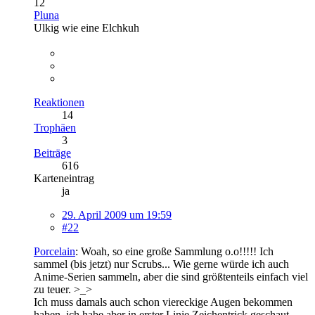
12
Pluna
Ulkig wie eine Elchkuh
Reaktionen
14
Trophäen
3
Beiträge
616
Karteneintrag
ja
29. April 2009 um 19:59
#22
Porcelain
: Woah, so eine große Sammlung o.o!!!!! Ich
sammel (bis jetzt) nur Scrubs... Wie gerne würde ich auch
Anime-Serien sammeln, aber die sind größtenteils einfach viel
zu teuer. >_>
Ich muss damals auch schon viereckige Augen bekommen
haben, ich habe aber in erster Linie Zeichentrick geschaut.