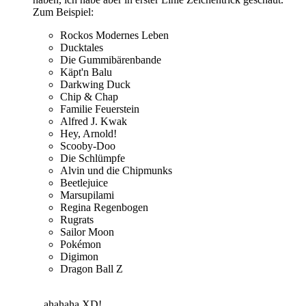
Zum Beispiel:
Rockos Modernes Leben
Ducktales
Die Gummibärenbande
Käpt'n Balu
Darkwing Duck
Chip & Chap
Familie Feuerstein
Alfred J. Kwak
Hey, Arnold!
Scooby-Doo
Die Schlümpfe
Alvin und die Chipmunks
Beetlejuice
Marsupilami
Regina Regenbogen
Rugrats
Sailor Moon
Pokémon
Digimon
Dragon Ball Z
... ahahaha XD!