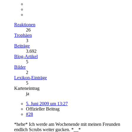
Reaktionen
26
Trophäen
3
Beiträge
3.692
Blog-Artikel
5
Bilder
2
Lexikon-Einträge
5
Karteneintrag
ja
5. Juni 2009 um 13:27
Offizieller Beitrag
#28
*hehe* Ich werde am Wochenende mit meinen Freunden
endlich Scrubs weiter gucken. *__*