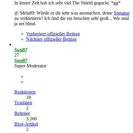
In letzter Zeit hab ich sehr viel The Shield geguckt. *gg*
@ Mela89: Würde es dir sehr was ausmachen, deine
Signatur
zu verkleinern? Ich find die ein bisschen sehr groß... Wir sind
ja net blind.
Vorheriger offizieller Beitrag
Nächster offizieller Beitrag
Susi87
27
Susi87
Super-Moderator
Reaktionen
18
Trophäen
2
Beiträge
3.260
Blog-Artikel
2