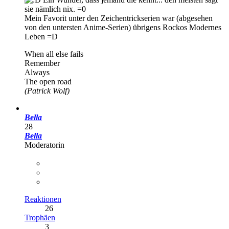
sie nämlich nix. =0
Mein Favorit unter den Zeichentrickserien war (abgesehen
von den untersten Anime-Serien) übrigens Rockos Modernes
Leben =D
When all else fails
Remember
Always
The open road
(Patrick Wolf)
Bella
28
Bella
Moderatorin
Reaktionen
26
Trophäen
3