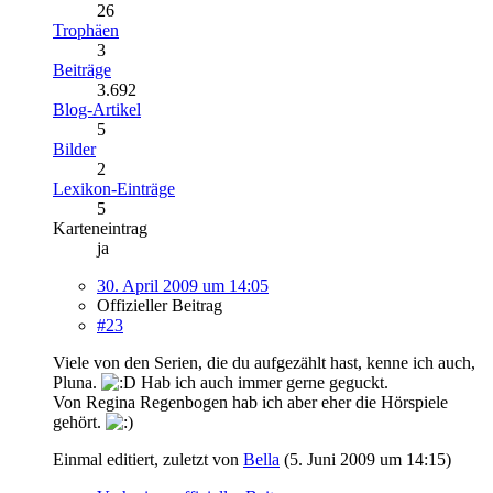
26
Trophäen
3
Beiträge
3.692
Blog-Artikel
5
Bilder
2
Lexikon-Einträge
5
Karteneintrag
ja
30. April 2009 um 14:05
Offizieller Beitrag
#23
Viele von den Serien, die du aufgezählt hast, kenne ich auch,
Pluna.
Hab ich auch immer gerne geguckt.
Von Regina Regenbogen hab ich aber eher die Hörspiele
gehört.
Einmal editiert, zuletzt von
Bella
(
5. Juni 2009 um 14:15
)