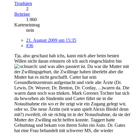
Trophäen
2
Beiträge
1.960
Karteneintrag
nein
21. August 2009 um 15:35
#36
Tja, also geschaut hab ichs, kann mich aber beim besten
Willen nicht daran erinnern ob ich auch eingeschlafen bin
und was alles passiert ist. Da war die Mutter mit
der Zwillingsgeburt, die Zwillinge haben überlebt aber die
Mutter hat es nicht geschafft. Carter hat sein
Gesundheitszentrum aufgemacht und viele alte Ärzte (Dr.
Lewis, Dr. Weaver, Dr. Benton, Dr. Corday, ...)waren da. Die
waren dann noch was trinken. Mark Greenes Tochter hat sich
da beworben als Studentin und Carter führt sie in die
Notaufnahme ein wo er ihr zeigt wie ein Zugang gelegt wir,
oder so. Die neue Ärztin (seit wann spielt Alexis Bledel denn
mit?) zweifelt, ob sie richtig ist in der Notaufnahme, da sie der
Mutter der Zwilling nicht helfen konnte. Taggert hatte
Geburtstag und bekam von ihrem Sohn ein Auto. Dr. Gates
hat eine Frau behandelt mit schwerer MS, die wieder