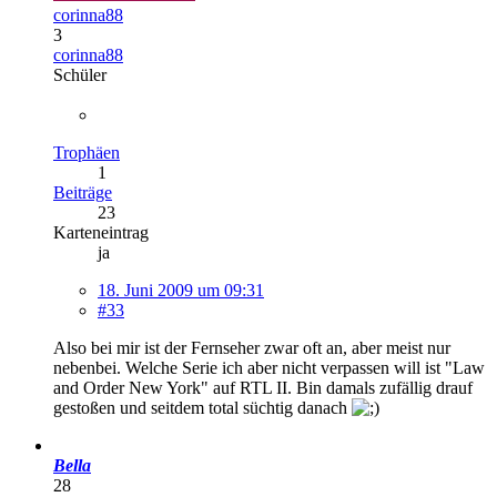
corinna88
3
corinna88
Schüler
Trophäen
1
Beiträge
23
Karteneintrag
ja
18. Juni 2009 um 09:31
#33
Also bei mir ist der Fernseher zwar oft an, aber meist nur
nebenbei. Welche Serie ich aber nicht verpassen will ist "Law
and Order New York" auf RTL II. Bin damals zufällig drauf
gestoßen und seitdem total süchtig danach
Bella
28