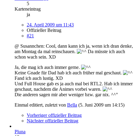
5
Karteneintrag
ja
24. April 2009 um 11:43
Offizieller Beitrag
#21
@ Susannchen: Cool, dann kann ich ja, wenn ich dran denke,
am Montag da mal reinschauen.
Da müsste ich auch
schon wach sein. XD
Ja, die mag ich auch immer gerne.
Keine Gnade für Dad hab ich auch früher mal geschaut.
Fand ich auch lustig. XD
Und Full House gab es ja auch mal bei RTL2. Hab ich immer
geschaut, nachdem die Animes vorbei waren.
Die anderen sagen mir aber weniger bzw. gar nix. ^^°
Einmal editiert, zuletzt von
Bella
(
5. Juni 2009 um 14:15
)
Vorheriger offizieller Beitrag
Nächster offizieller Beitrag
Pluna