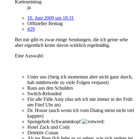
Karteneintrag
ja
10. Juni 2009 um 18:31
Offizieller Beitrag
#29
Bei mir gibt es zwar einige Sendungen, die ich gerne sehe
aber eigentlich keine davon wirklich regelmäßig.
Eine Auswahl:
Unter uns (Steig ich momentan aber nicht ganz durch,
hab mittlerweile zu viele Folgen verpasst)
Raus aus den Schulden
Switch-Relouded
Für alle Fälle Amy (das seh ich mir immer in der Früh
um Fünf Uhr an)
Dr. House (auch wenn ich vom Dialog meist nicht viel
kappier)
Spongebob Schwammkopf
Hotel Zack und Cody
Detektiv Conan
Ab ins Beet (Ich liebe es zu sehen, wie sich andere im