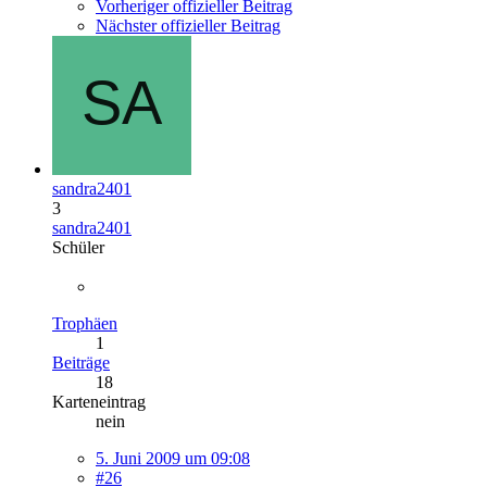
Vorheriger offizieller Beitrag
Nächster offizieller Beitrag
sandra2401
3
sandra2401
Schüler
Trophäen
1
Beiträge
18
Karteneintrag
nein
5. Juni 2009 um 09:08
#26