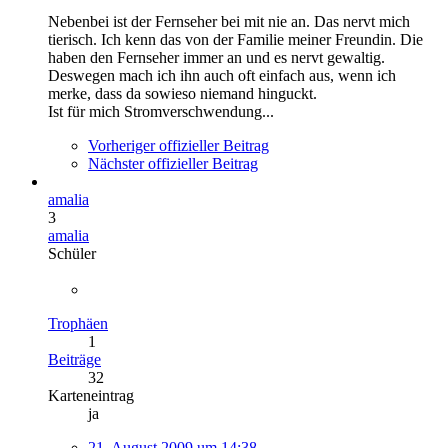
Nebenbei ist der Fernseher bei mit nie an. Das nervt mich
tierisch. Ich kenn das von der Familie meiner Freundin. Die
haben den Fernseher immer an und es nervt gewaltig.
Deswegen mach ich ihn auch oft einfach aus, wenn ich
merke, dass da sowieso niemand hinguckt.
Ist für mich Stromverschwendung...
Vorheriger offizieller Beitrag
Nächster offizieller Beitrag
amalia
3
amalia
Schüler
Trophäen
1
Beiträge
32
Karteneintrag
ja
21. August 2009 um 14:38