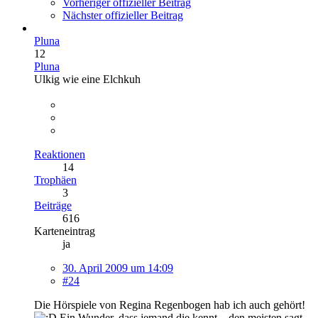
Vorheriger offizieller Beitrag
Nächster offizieller Beitrag
Pluna
12
Pluna
Ulkig wie eine Elchkuh
Reaktionen
14
Trophäen
3
Beiträge
616
Karteneintrag
ja
30. April 2009 um 14:09
#24
Die Hörspiele von Regina Regenbogen hab ich auch gehört!
Ein Wunder, dass jemand die kennt... den meisten sagt