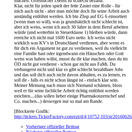
machen: Öffentlicher Dienst ist schlecht bezahlt.
Klar, nicht für jeden spielt der fette Zaster eine Rolle - für
mich auch nicht - aber man möchte doch für seine Arbeit auch
anständig entlöhnt werden. Ich bin Zbsp auf EG 6 einsortiert
(wenn man so will), was ja grundsätzlich nicht schlecht ist,
aber ich weiss, wenn ich auch 30 Jahre in dem Beruf arbeiten
würde (und weiterhin in Steuerklasse 1) bleiben würde, dann
erreiche ich nicht mal 1600 Euro netto. Ich weiss nicht
wirklich was KV's in Deutschland verdienen, aber wenn es
für dich ein Argument ist gut zu verdienen, weil du vielleicht
eine Familie hast oder irgendwann ein Häuschen oder Gott
weiss was haben willst, musst du dir klar machen, dass du im
ÖD nicht gut verdienst - schon gar nicht aus FaMi. Du
verhungerst nicht und klar es gibt schlecht bezahlbare Jobs
und das soll dich auch nicht davon abhalten, es zu lernen, es
soll dir - falls es nicht schon längst ist - einfach klar sein.
Meiner Meinung nach muss sich Niemand schämen, bloss
weil er für seine fachliche Arbeit richtig entlöhnt werden
möchten....(das sollen lieber einige Pharmakonzernchef und
Co. machen...) deswegen nur so mal am Rande.
[Blockierte Grafik:
http://tickers.TickerFactory.com/ezt/d/4;10752;103/st/2016062
Vorheriger offizieller Beitrag
Nächster offizieller Beitrag