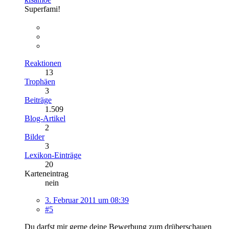
Superfami!
Reaktionen
13
Trophäen
3
Beiträge
1.509
Blog-Artikel
2
Bilder
3
Lexikon-Einträge
20
Karteneintrag
nein
3. Februar 2011 um 08:39
#5
Du darfst mir gerne deine Bewerbung zum drüberschauen