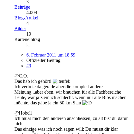
3
Beiträge
4.009
Blog-Artikel
4
Bilder
19
Karteneintrag
ja
6. Februar 2011 um 18:59
Offizieller Beitrag
#9
@C.O.
Das hab ich gehört!
Ich vertrete da gerade aber die komplett andere
Meinung...aber eben, wir brauchen für alle Fachbereiche
Leute, wär ja ziemlich schlecht, wenn nur alle Bibs machen
möchte, das gäbe ja ein 50 km Stau
@Hobell
Ich muss mich den anderen anschliessen, zu alt bist du dafür
nicht.
Das einzige was ich noch sagen will: Du musst dir klar