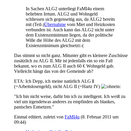
In Sachen ALG2 unterliegt FaMI4u einem
beliebten Irrtum. ALG2 und Wohngeld
schliessen sich gegenseitig aus, da ALG2 bereits
mit (Teil-)
Übernahme
vom Miet und Heizkosten
verbunden ist. Auch kann das ALG2 nicht unter
dem Existenzminimum liegen, da der politische
Wille die Höhe des ALG2 mit dem
Existenzminimum gleichsetzt:-(
Das stimmt so nicht ganz. Mitunter gibt es kleinere Zuschüsse
zusätzlich zu ALG II. Mir ist jedenfalls ein so ein Fall
bekannt, wo es zum ALG II auch 60 € Wohngeld gab.
Vielleicht hängt das von der Gemeinde ab?
ETA: Ich Depp, ich meine natürlich ALG
I
(=Arbeitslosengeld), nicht ALG II (=Hartz IV)
"Ich bin nicht weise, dafür bin ich zu intelligent. Ich weiß zu
viel um irgendetwas anderes zu empfinden als blankes,
panisches Entsetzen."
Einmal editiert, zuletzt von
FaMI4u
(
8. Februar 2011 um
09:44
)