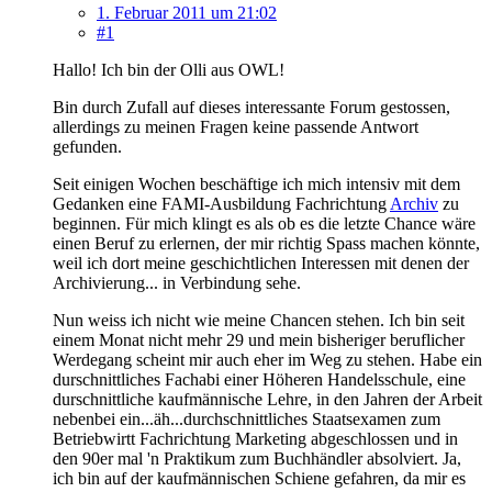
1. Februar 2011 um 21:02
#1
Hallo! Ich bin der Olli aus OWL!
Bin durch Zufall auf dieses interessante Forum gestossen,
allerdings zu meinen Fragen keine passende Antwort
gefunden.
Seit einigen Wochen beschäftige ich mich intensiv mit dem
Gedanken eine FAMI-Ausbildung Fachrichtung
Archiv
zu
beginnen. Für mich klingt es als ob es die letzte Chance wäre
einen Beruf zu erlernen, der mir richtig Spass machen könnte,
weil ich dort meine geschichtlichen Interessen mit denen der
Archivierung... in Verbindung sehe.
Nun weiss ich nicht wie meine Chancen stehen. Ich bin seit
einem Monat nicht mehr 29 und mein bisheriger beruflicher
Werdegang scheint mir auch eher im Weg zu stehen. Habe ein
durschnittliches Fachabi einer Höheren Handelsschule, eine
durschnittliche kaufmännische Lehre, in den Jahren der Arbeit
nebenbei ein...äh...durchschnittliches Staatsexamen zum
Betriebwirtt Fachrichtung Marketing abgeschlossen und in
den 90er mal 'n Praktikum zum Buchhändler absolviert. Ja,
ich bin auf der kaufmännischen Schiene gefahren, da mir es