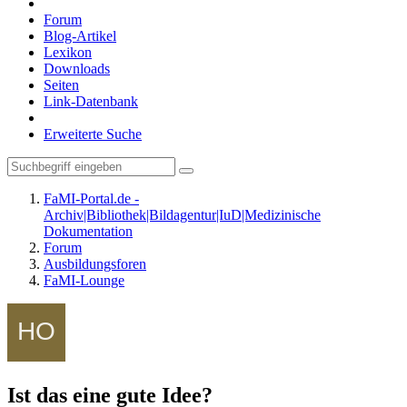
Forum
Blog-Artikel
Lexikon
Downloads
Seiten
Link-Datenbank
Erweiterte Suche
FaMI-Portal.de -
Archiv|Bibliothek|Bildagentur|IuD|Medizinische
Dokumentation
Forum
Ausbildungsforen
FaMI-Lounge
Ist das eine gute Idee?