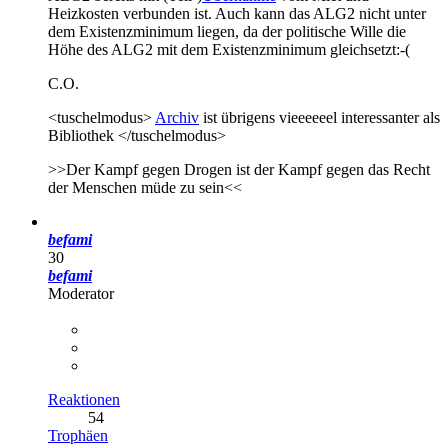
Heizkosten verbunden ist. Auch kann das ALG2 nicht unter
dem Existenzminimum liegen, da der politische Wille die
Höhe des ALG2 mit dem Existenzminimum gleichsetzt:-(
C.O.
<tuschelmodus>
Archiv
ist übrigens vieeeeeel interessanter als
Bibliothek </tuschelmodus>
>>Der Kampf gegen Drogen ist der Kampf gegen das Recht
der Menschen müde zu sein<<
befami
30
befami
Moderator
Reaktionen
54
Trophäen