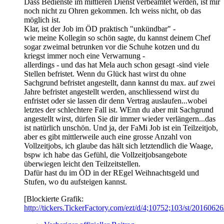
Dass Bedienste im mittleren Dienst verbeamtet werden, ist mir
noch nicht zu Ohren gekommen. Ich weiss nicht, ob das
möglich ist.
Klar, ist der Job im ÖD praktisch "unkündbar" -
wie meine Kollegin so schön sagte, du kannst deinem Chef
sogar zweimal betrunken vor die Schuhe kotzen und du
kriegst immer noch eine Verwarnung -
allerdings - und das hat Mela auch schon gesagt -sind viele
Stellen befristet. Wenn du Glück hast wirst du ohne
Sachgrund befristet angestellt, dann kannst du max. auf zwei
Jahre befristet angestellt werden, anschliessend wirst du
enfristet oder sie lassen dir denn Vertrag auslaufen...wobei
letztes der schlechtere Fall ist. WEnn du aber mit Sachgrund
angestellt wirst, dürfen Sie dir immer wieder verlängern...das
ist natürlich unschön. Und ja, der FaMi Job ist ein Teilzeitjob,
aber es gibt mittlerweile auch eine grosse Anzahl von
Vollzeitjobs, ich glaube das hält sich letztendlich die Waage,
bspw ich habe das Gefühl, die Vollzeitjobsangebote
überwiegen leicht den Teilzeitstellen.
Dafür hast du im ÖD in der REgel Weihnachtsgeld und
Stufen, wo du aufsteigen kannst.
[Blockierte Grafik:
http://tickers.TickerFactory.com/ezt/d/4;10752;103/st/2016062