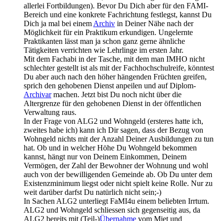
allerlei Fortbildungen). Bevor Du Dich aber für den FAMI-
Bereich und eine konkrete Fachrichtung festlegst, kannst Du
Dich ja mal bei einem
Archiv
in Deiner Nähe nach der
Möglichkeit für ein Praktikum erkundigen. Ungelernte
Praktikanten lässt man ja schon ganz gerne ähnliche
Tätigkeiten verrichten wie Lehrlinge im ersten Jahr.
Mit dem Fachabi in der Tasche, mit dem man IMHO nicht
schlechter gestellt ist als mit der Fachhochschulreife, könntest
Du aber auch nach den höher hängenden Früchten greifen,
sprich den gehobenen Dienst anpeilen und auf Diplom-
Archivar
machen. Jetzt bist Du noch nicht über die
Altergrenze für den gehobenen Dienst in der öffentlichen
Verwaltung raus.
In der Frage von ALG2 und Wohngeld (ersteres hatte ich,
zweites habe ich) kann ich Dir sagen, dass der Bezug von
Wohngeld nichts mit der Anzahl Deiner Ausbildungen zu tun
hat. Ob und in welcher Höhe Du Wohngeld bekommen
kannst, hängt nur von Deinem Einkommen, Deinem
Vermögen, der Zahl der Bewohner der Wohnung und wohl
auch von der bewilligenden Gemeinde ab. Ob Du unter dem
Existenzminimum liegst oder nicht spielt keine Rolle. Nur zu
weit darüber darfst Du natürlich nicht sein;-)
In Sachen ALG2 unterliegt FaMI4u einem beliebten Irrtum.
ALG2 und Wohngeld schliessen sich gegenseitig aus, da
ALG2 bereits mit (Teil-)
Übernahme
vom Miet und